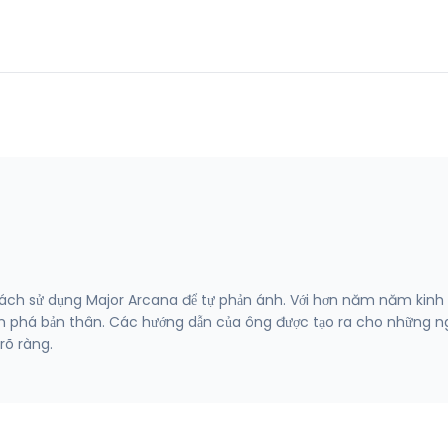
cách sử dụng Major Arcana để tự phản ánh. Với hơn năm năm kin
m phá bản thân. Các hướng dẫn của ông được tạo ra cho những ng
rõ ràng.