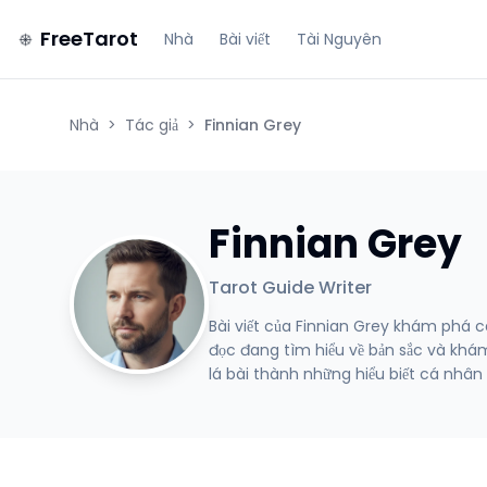
FreeTarot
Nhà
Bài viết
Tài Nguyên
Nhà
>
Tác giả
>
Finnian Grey
Finnian Grey
Tarot Guide Writer
Bài viết của Finnian Grey khám phá 
đọc đang tìm hiểu về bản sắc và khá
lá bài thành những hiểu biết cá nhân 