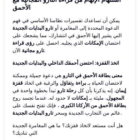
الأحمق
يمكن أن تساعدك تفسيرات نظامنا الأساسي في فهم
الدعوة المحددة إلى المغامرة أو
تارو البدايات الجديدة
التي يشير إليها الأحمق في انتشارك، مما يشجعك على
احتضان
الإمكانات
الذي يجلبه. احصل على
رؤى قراءة
الآن.
تارو مجانية
اتخذ القفزة: احتضن أحمقك الداخلي والبدايات الجديدة
معنى بطاقة الأحمق في التارو
هي دعوة جميلة وممكنة
لاحتضان الحياة بـ
براءة
و
تفاؤل
والرغبة في اتخاذ
قفزة
إيمان
. إنه يذكرنا بأن كل
رحلة تارو
تبدأ بخطوة واحدة في
المجهول
، مليئة بـ
إمكانات
لا حدود له. عندما تجسد روح
بطاقة الأحمق من الأركانا الكبرى
، فإنك تفتح نفسك على
.
عالم من التجارب الجديدة وسحر
تارو البدايات الجديدة
هل أنت مستعد لاتخاذ قفزتك؟ ما هي المغامرة الجديدة
التي تناديك؟