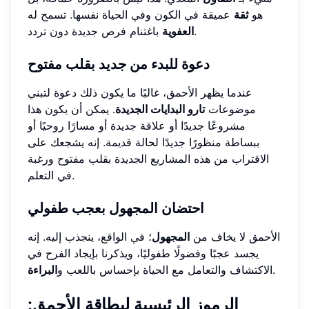
هو
ثقة
عميقة في الكون وفي الحياة نفسها. تسمح له
باغتنام فرص جديدة دون تردد.
العفوية
دعوة للبدء من جديد بقلب مفتوح
عندما يظهر الأحمق، غالبًا ما يكون ذلك دعوة لتبني
موضوعات
تارو البدايات الجديدة
. يمكن أن يكون هذا
مشروعًا جديدًا أو علاقة جديدة أو مسارًا روحيًا أو
ببساطة منظورًا جديدًا لحالة قديمة. إنه يشجعك على
الاقتراب من هذه المشاريع الجديدة بقلب مفتوح ورغبة
في التعلم.
احتضان المجهول بعجب طفولي
الأحمق لا يخاف من
المجهول
؛ في الواقع، ينجذب إليه. إنه
يجسد عجبًا وفضولًا طفوليًا، ويذكرنا بإيجاد الفرح في
.
الاكتشاف والتعامل مع الحياة بإحساس باللعب و
البراءة
الرموز الرئيسية لبطاقة الأحمق: