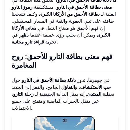
ما دلالة بطاقة الأحمق في التارو؟
تتعمق هذه المقالة في
معنى بطاقة الأحمق في التارو
، مستكشفة
رموز التارو
الغنية لـ
بطاقة الأحمق من الأركانا الكبرى
وكيف تشجعنا
طاقته على تبني العفوية والثقة في المسار المستقبلي.
إن فهم الأحمق هو مفتاح التنقل في
معاني الأركانا
الكبرى
ويمكن أن يجلب رؤى عميقة عندما يظهر في
.
تجربة قراءة تارو مجانية
فهم معنى بطاقة التارو للأحمق: روح
المغامرة
في جوهرها، تدور
دلالة بطاقة الأحمق في التارو
حول
حب الاستكشاف
، و
التفاؤل
الجامح، والقفز إلى الجديد
بعقلية
المبتدئ
. إنه يمثل البداية الحقيقية لـ
رحلة التارو
،
غير مثقل بالخبرات الماضية ومنفتح على جميع
الاحتمالات.