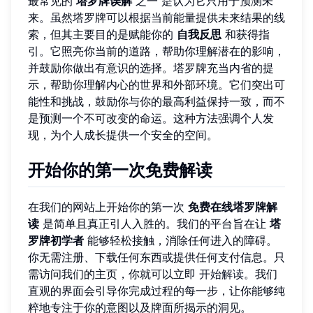
最常见的
塔罗牌误解
之一 是认为它只用于预测未
来。虽然塔罗牌可以根据当前能量提供未来结果的线
索，但其主要目的是赋能你的
自我反思
和获得指
引。它照亮你当前的道路，帮助你理解潜在的影响，
并鼓励你做出有意识的选择。塔罗牌充当内省的提
示，帮助你理解内心的世界和外部环境。它们突出可
能性和挑战，鼓励你与你的最高利益保持一致，而不
是预测一个不可改变的命运。这种方法强调个人发
现，为个人成长提供一个安全的空间。
开始你的第一次免费解读
在我们的网站上开始你的第一次
免费在线塔罗牌解
读
是简单且真正引人入胜的。我们的平台旨在让
塔
罗牌初学者
能够轻松接触，消除任何进入的障碍。
你无需注册、下载任何东西或提供任何支付信息。只
需访问我们的主页，你就可以立即
开始解读
。我们
直观的界面会引导你完成过程的每一步，让你能够纯
粹地专注于你的意图以及牌面所揭示的洞见。