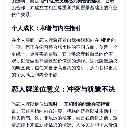
的选项，而是
那个让您灵魂感到契合的选项
。它鼓
励合作，并建立在相互尊重和共同愿景基础上的商业
伙伴关系。
个人成长：和谐与内在指引
在个人层面，恋人牌象征着自我接纳和内在
和谐
的
时期。您正在学习整合您个性的不同方面，创造一个
更统一、更真实的自我。它呼唤您理解自己的价值
观，以便做出尊重这些价值观的选择。这张牌鼓励您
倾听直觉，信任来自更高自我的指引，从而获得更大
的个人满足和内心平静。
恋人牌逆位意义：冲突与犹豫不决
当恋人牌以逆位出现时，
其和谐的能量会变得紊
乱
。它通常指向内在冲突、糟糕的选择以及生活中一
种失调感。这并非厄运的征兆，而是在前进之前，邀
请您停下来重新评估您的情况、人际关系和个人价值