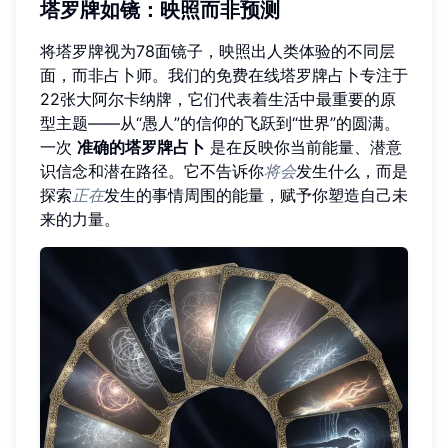
塔罗牌如镜：映照而非预测
将塔罗牌视为78面镜子，映照出人类体验的不同层
面，而非占卜师。我们的免费在线塔罗牌占卜专注于
22张大阿尔卡纳牌，它们代表着生活中最重要的原
型主题——从“愚人”的信仰的飞跃到“世界”的圆满。
一次
准确的塔罗牌占卜
是在反映你当前能量、潜意
识信念和潜在路径。它不告诉你
将会
发生什么，而是
探索
正在
发生的事情周围的能量，赋予你塑造自己未
来的力量。