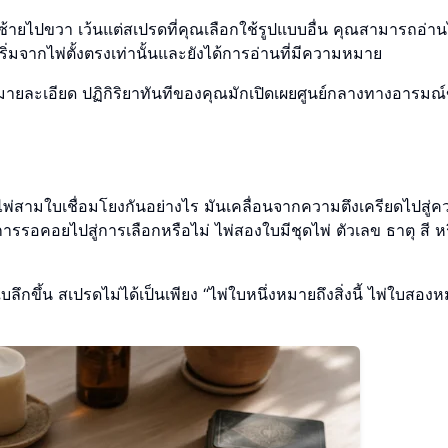
กซ้ายไปขวา เว้นแต่สเปรดที่คุณเลือกใช้รูปแบบอื่น คุณสามารถอ่าน
เริ่มจากไพ่ตั้งตรงเท่านั้นและยังได้การอ่านที่มีความหมาย
ายละเอียด ปฏิกิริยาทันทีของคุณมักเปิดเผยศูนย์กลางทางอารมณ
สามใบเชื่อมโยงกันอย่างไร มันเคลื่อนจากความตึงเครียดไปสู่ค
รอคอยไปสู่การเลือกหรือไม่ ไพ่สองใบมีชุดไพ่ ตัวเลข ธาตุ สี ห
ลึกขึ้น สเปรดไม่ได้เป็นเพียง “ไพ่ใบหนึ่งหมายถึงสิ่งนี้ ไพ่ใบสอง