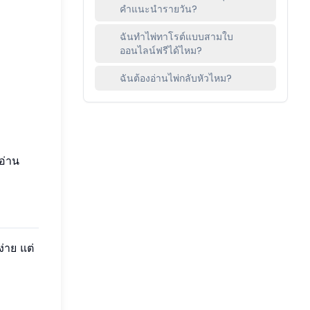
คำแนะนำรายวัน?
ฉันทำไพ่ทาโรต์แบบสามใบ
ออนไลน์ฟรีได้ไหม?
ฉันต้องอ่านไพ่กลับหัวไหม?
อ่าน
่าย แต่