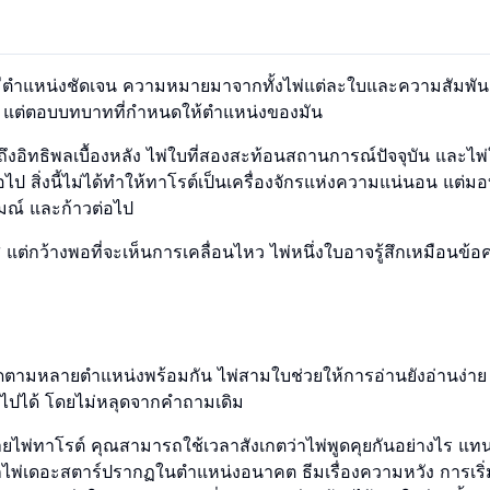
มีตำแหน่งชัดเจน ความหมายมาจากทั้งไพ่แต่ละใบและความสัมพัน
ี่ยว แต่ตอบบทบาทที่กำหนดให้ตำแหน่งของมัน
งอิทธิพลเบื้องหลัง ไพ่ใบที่สองสะท้อนสถานการณ์ปัจจุบัน และไพ่ใ
ไป สิ่งนี้ไม่ได้ทำให้ทาโรต์เป็นเครื่องจักรแห่งความแน่นอน แต่ม
รมณ์ และก้าวต่อไป
แต่กว้างพอที่จะเห็นการเคลื่อนไหว ไพ่หนึ่งใบอาจรู้สึกเหมือนข้อ
ดตามหลายตำแหน่งพร้อมกัน ไพ่สามใบช่วยให้การอ่านยังอ่านง่าย 
ป็นไปได้ โดยไม่หลุดจากคำถามเดิม
ามหมายไพ่ทาโรต์ คุณสามารถใช้เวลาสังเกตว่าไพ่พูดคุยกันอย่างไร แทน
ไพ่เดอะสตาร์ปรากฏในตำแหน่งอนาคต ธีมเรื่องความหวัง การเริ่