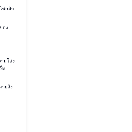
ไพ่กลับ
์ของ
วามโล่ง
รือ
หมายถึง