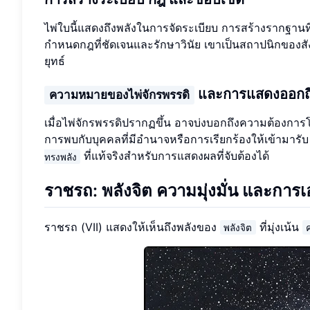
ไพ่ใบนี้แสดงถึงพลังในการจัดระเบียบ การสร้างรากฐานท
กำหนดกฎที่ชัดเจนและรักษาวินัย เขาเป็นสถาปนิกขอ
ยุทธ์
และการแสดงออกถึ
ความหมายของไพ่จักรพรรดิ
เมื่อไพ่จักรพรรดิปรากฏขึ้น อาจบ่งบอกถึงความต้องการโคร
การพบกับบุคคลที่มีอำนาจหรือการเรียกร้องให้เข้ามารั
ที่แท้จริงสำหรับการแสดงผลที่จับต้องได้
ทรงพลัง
ราชรถ: พลังจิต ความมุ่งมั่น และกา
ราชรถ (VII) แสดงให้เห็นถึงพลังของ
ที่มุ่งเน้น
พลังจิต
ค