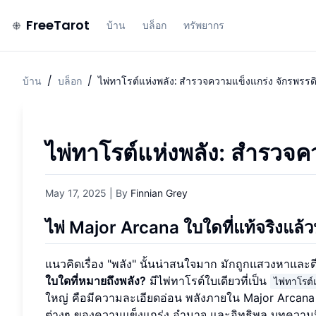
FreeTarot
บ้าน
บล็อก
ทรัพยากร
บ้าน
/
บล็อก
/
ไพ่ทาโรต์แห่งพลัง: สำรวจความแข็งแกร่ง จักรพรรดิ
ไพ่ทาโรต์แห่งพลัง: สำรวจค
May 17, 2025
| By
Finnian Grey
ไพ่ Major Arcana ใบใดที่แท้จริงแล้
แนวคิดเรื่อง "พลัง" นั้นน่าสนใจมาก มักถูกแสวงหาและ
ใบใดที่หมายถึงพลัง?
มีไพ่ทาโรต์ใบเดียวที่เป็น
ไพ่ทาโรต์
ใหญ่ คือมีความละเอียดอ่อน พลังภายใน Major Arcana ไม่
ต่างๆ ของความแข็งแกร่ง อำนาจ และอิทธิพล บทความน