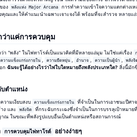
ีมของ
การทำความเข้าใจความแตกต่างเหล่
พลังแห่ง Major Arcana
คุณและให้คำแนะนำเฉพาะเจาะจงได้ พร้อมที่จะสำรวจ
หลายแง่
กว่าแค่การควบคุม
่า "พลัง" ในไพ่ทาโรต์เป็นแนวคิดที่มีหลายแง่มุม ไม่ใช่แค่เรื่อง
,
,
,
,
ความแข็งแกร่งภายใน
ความยืดหยุ่น
อำนาจ
ความเป็นผู้นำ
พลังจิ
นอก
ฉันจะรู้ได้อย่างไรว่าไพ่ใบใดหมายถึงพลังประเภทใด?
สิ่งนี้มักข
ับตำแหน่ง
ีความเงียบสงบ
ที่จำเป็นในการเอาชนะปีศาจ
ความแข็งแกร่งภายใน
ร้าง และ
ที่กระฉับกระเฉงซึ่งจำเป็นในการบรรลุเป้าหมายที
พลังจิต
ญาณ ในขณะที่พลังรูปแบบอื่นเป็นตำแหน่งหรือสถานการณ์
อ
อย่างง่ายๆ
การควบคุมไพ่ทาโรต์