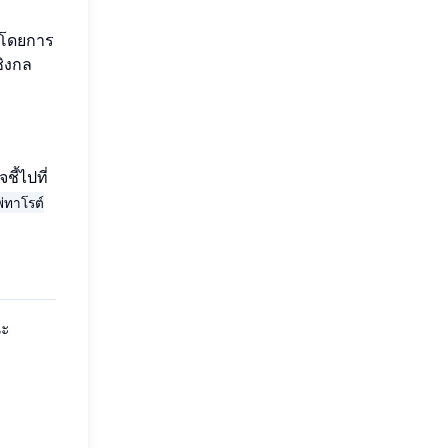
 โดยการ
ิงกล
ี้ไปที่
พ่ทาโรต์
นะ