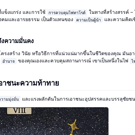
ี่แข็งแกร่ง และการใช้
ในทางที่สร้างสรรค์ –
การควบคุมไพ่ทาโรต์
งสังคมและอารยธรรม เป็นตัวแทนของ
และความคิดเช
ความเป็นผู้นำ
งความมั่นคง
งสร้าง วินัย หรือวิธีการที่แน่วแน่มากขึ้นในชีวิตของคุณ มันอาจช
บ
ของคุณเองและควบคุมสถานการณ์ เขาเป็นหนึ่งในไพ่
อำนาจ
ไ
รเอาชนะความท้าทาย
และแรงผลักดันในการเอาชนะอุปสรรคและบรรลุชัยช
วามมุ่งมั่น