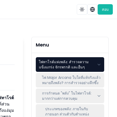
สอบ
Menu
ไพ่ทาโรต์แห่งพลัง: สำรวจความ
แข็งแกร่ง จักรพรรดิ และอื่นๆ
ไพ่ Major Arcana ใบใดที่แท้จริงแล้ว
หมายถึงพลัง? การสำรวจอย่างลึกซึ้ง
การกำหนด "พลัง" ในไพ่ทาโรต์:
พ่ทาโรต์
มากกว่าแค่การควบคุม
ต์ส่วน
ประเภทของพลัง: ภายในกับ
ึงแง่มุม
ภายนอก ส่วนตัวกับตำแหน่ง
ะราชรถ