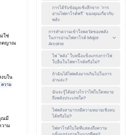
การได้รับข้อมูลเชิงลึกจาก `การ
อ่านไพ่ทาโรต์ฟรี` ของคุณเกี่ยวกับ
พลัง
การทำความเข้าใจพลวัตของพลัง
่ใช่
ในการอ่านไพ่ทาโรต์ Major
ชาตญาณ
Arcana
ไพ่ "พลัง" ใบหนึ่งแข็งแกร่งกว่าไพ่
ใบอื่นในไพ่ทาโรต์หรือไม่?
ถ้าฉันได้ไพ่พลังมากเกินไปในการ
สงบใน
อ่านล่ะ?
ความ
ฉันจะรู้ได้อย่างไรว่าไพ่ใบใดหมาย
ถึงพลังประเภทใด?
ไพ่พลังสามารถมีความหมายเชิงลบ
ได้หรือไม่?
ุณมี
ยความ
ไพ่ทาโรต์ใบใดที่แสดงถึงความ
แข็งแกร่งภายในมากที่สุด?