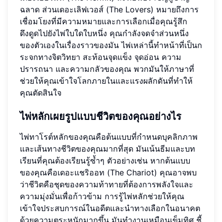
ฉลาด ส่วนเดอะเลิฟเวอส์ (The Lovers) หมายถึงการ
เชื่อมโยงที่มีความหมายและการเลือกเมื่อคุณรู้สึก
ดึงดูดไปยังไพ่ใบใดใบหนึ่ง คุณกำลังจดจำส่วนหนึ่ง
ของตัวเองในเรื่องราวของมัน ไพ่เหล่านี้ทำหน้าที่เป็นก
ระจกทางจิตวิทยา สะท้อนจุดแข็ง จุดอ่อน ความ
ปรารถนา และความกลัวของคุณ พวกมันให้ภาษาที่
ช่วยให้คุณเข้าใจโลกภายในและแรงผลักดันที่ทำให้
คุณตัดสินใจ
ไพ่หลักเผยรูปแบบชีวิตของคุณอย่างไร
ไพ่ทาโรต์หลักของคุณคือต้นแบบที่กำหนดบุคลิกภาพ
และเส้นทางชีวิตของคุณมากที่สุด มันเน้นธีมและบท
เรียนที่คุณต้องเรียนรู้ซ้ำๆ ตัวอย่างเช่น หากต้นแบบ
ของคุณคือเดอะแชริออท (The Chariot) คุณอาจพบ
ว่าชีวิตคือชุดของความท้าทายที่ต้องการพลังใจและ
ความมุ่งมั่นเพื่อก้าวข้าม การรู้ไพ่หลักช่วยให้คุณ
เข้าใจประสบการณ์ในอดีตและนำทางเลือกในอนาคต
ด้วยความตระหนักมากขึ้น มันทำงานเหมือนเข็มทิศ ชี้