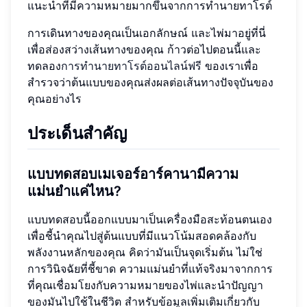
แนะนำที่มีความหมายมากขึ้นจากการทำนายทาโรต์
การเดินทางของคุณเป็นเอกลักษณ์ และไพ่มาอยู่ที่นี่
เพื่อส่องสว่างเส้นทางของคุณ ก้าวต่อไปตอนนี้และ
ทดลอง
การทำนายทาโรต์ออนไลน์ฟรี
ของเราเพื่อ
สำรวจว่าต้นแบบของคุณส่งผลต่อเส้นทางปัจจุบันของ
คุณอย่างไร
ประเด็นสำคัญ
แบบทดสอบเมเจอร์อาร์คานามีความ
แม่นยำแค่ไหน?
แบบทดสอบนี้ออกแบบมาเป็นเครื่องมือสะท้อนตนเอง
เพื่อชี้นำคุณไปสู่ต้นแบบที่มีแนวโน้มสอดคล้องกับ
พลังงานหลักของคุณ คิดว่ามันเป็นจุดเริ่มต้น ไม่ใช่
การวินิจฉัยที่ชี้ขาด ความแม่นยำที่แท้จริงมาจากการ
ที่คุณเชื่อมโยงกับความหมายของไพ่และนำปัญญา
ของมันไปใช้ในชีวิต สำหรับข้อมูลเพิ่มเติมเกี่ยวกับ