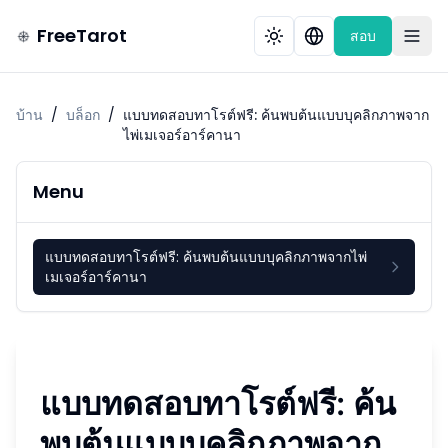
FreeTarot
สอบ
บ้าน
/
บล็อก
/
แบบทดสอบทาโรต์ฟรี: ค้นพบต้นแบบบุคลิกภาพจาก
ไพ่เมเจอร์อาร์คานา
Menu
แบบทดสอบทาโรต์ฟรี: ค้นพบต้นแบบบุคลิกภาพจากไพ่
เมเจอร์อาร์คานา
แบบทดสอบทาโรต์ฟรี: ค้น
พบต้นแบบบุคลิกภาพจาก