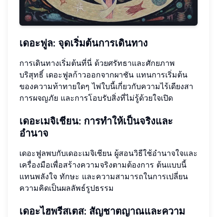
เดอะฟูล: จุดเริ่มต้นการเดินทาง
การเดินทางเริ่มต้นที่นี่ ด้วยศรัทธาและศักยภาพ
บริสุทธิ์ เดอะฟูลก้าวออกจากผาชัน แทนการเริ่มต้น
ของความท้าทายใดๆ ไพ่ใบนี้เกี่ยวกับความไร้เดียงสา
การผจญภัย และการโอบรับสิ่งที่ไม่รู้ด้วยใจเปิด
เดอะเมจิเชียน: การทำให้เป็นจริงและ
อำนาจ
เดอะฟูลพบกับเดอะเมจิเชียน ผู้สอนวิธีใช้อำนาจใจและ
เครื่องมือเพื่อสร้างความจริงตามต้องการ ต้นแบบนี้
แทนพลังใจ ทักษะ และความสามารถในการเปลี่ยน
ความคิดเป็นผลลัพธ์รูปธรรม
เดอะไฮพรีสเตส: สัญชาตญาณและความ