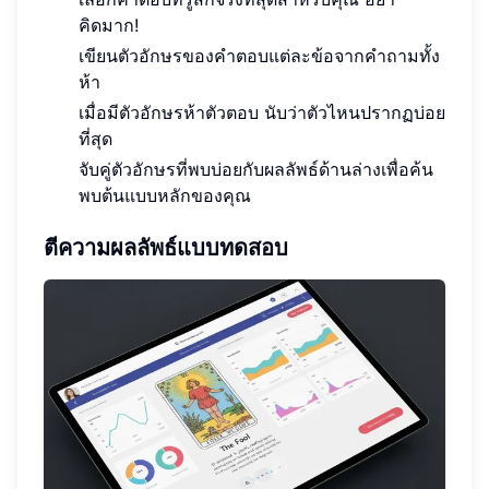
คิดมาก!
เขียนตัวอักษรของคำตอบแต่ละข้อจากคำถามทั้ง
ห้า
เมื่อมีตัวอักษรห้าตัวตอบ นับว่าตัวไหนปรากฏบ่อย
ที่สุด
จับคู่ตัวอักษรที่พบบ่อยกับผลลัพธ์ด้านล่างเพื่อค้น
พบต้นแบบหลักของคุณ
ตีความผลลัพธ์แบบทดสอบ