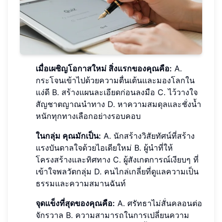
เมื่อเผชิญโอกาสใหม่ สิ่งแรกของคุณคือ:
A.
กระโจนเข้าไปด้วยความตื่นเต้นและมองโลกใน
แง่ดี B. สร้างแผนละเอียดก่อนลงมือ C. ไว้วางใจ
สัญชาตญาณนำทาง D. หาความสมดุลและชั่งน้ำ
หนักทุกทางเลือกอย่างรอบคอบ
ในกลุ่ม คุณมักเป็น:
A. นักสร้างวิสัยทัศน์ที่สร้าง
แรงบันดาลใจด้วยไอเดียใหม่ B. ผู้นำที่ให้
โครงสร้างและทิศทาง C. ผู้สังเกตการณ์เงียบๆ ที่
เข้าใจพลวัตกลุ่ม D. คนไกล่เกลี่ยที่ดูแลความเป็น
ธรรมและความสมานฉันท์
จุดแข็งที่สุดของคุณคือ:
A. ศรัทธาไม่สั่นคลอนต่อ
จักรวาล B. ความสามารถในการเปลี่ยนความ