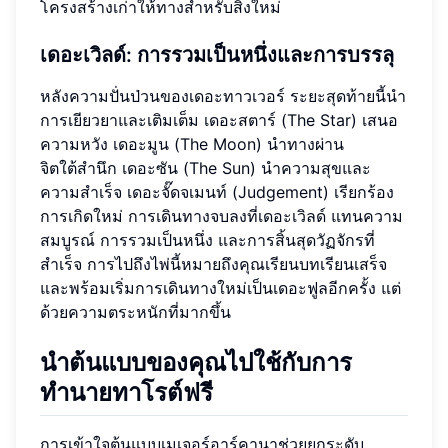
โครงสร้างเก่าให้ทางสำหรับสิ่งใหม่
เดอะเวิลด์: การรวมเป็นหนึ่งและการบรรลุ
หลังความปั่นป่วนของเดอะทาวเวอร์ ระยะสุดท้ายนี้นำ
การเยียวยาและเติมเต็ม เดอะสตาร์ (The Star) เสนอ
ความหวัง เดอะมูน (The Moon) นำทางผ่าน
จิตใต้สำนึก เดอะซัน (The Sun) นำความสุขและ
ความสำเร็จ เดอะจั๊ดจเมนท์ (Judgement) เรียกร้อง
การเกิดใหม่ การเดินทางจบลงที่เดอะเวิลด์ แทนความ
สมบูรณ์ การรวมเป็นหนึ่ง และการสิ้นสุดวัฏจักรที่
สำเร็จ การไปถึงไพ่นี้หมายถึงคุณเรียนบทเรียนเสร็จ
และพร้อมเริ่มการเดินทางใหม่เป็นเดอะฟูลอีกครั้ง แต่
ด้วยความตระหนักที่มากขึ้น
นำต้นแบบของคุณไปใช้กับการ
ทำนายทาโรต์ฟรี
การเข้าใจต้นแบบเมเจอร์อาร์คานาช่วยยกระดับ