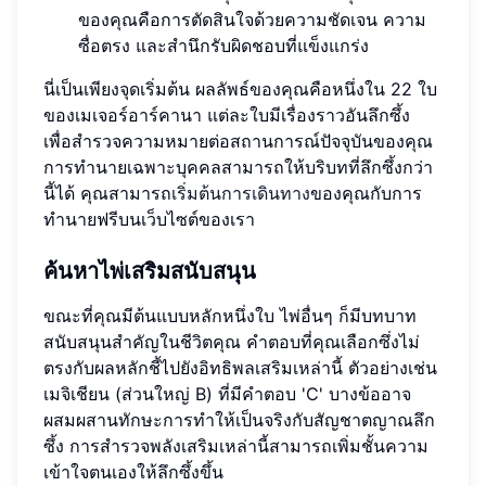
ของคุณคือการตัดสินใจด้วยความชัดเจน ความ
ซื่อตรง และสำนึกรับผิดชอบที่แข็งแกร่ง
นี่เป็นเพียงจุดเริ่มต้น ผลลัพธ์ของคุณคือหนึ่งใน 22 ใบ
ของเมเจอร์อาร์คานา แต่ละใบมีเรื่องราวอันลึกซึ้ง
เพื่อสำรวจความหมายต่อสถานการณ์ปัจจุบันของคุณ
การทำนายเฉพาะบุคคลสามารถให้บริบทที่ลึกซึ้งกว่า
นี้ได้ คุณสามารถ
เริ่มต้นการเดินทาง
ของคุณกับการ
ทำนายฟรีบนเว็บไซต์ของเรา
ค้นหาไพ่เสริมสนับสนุน
ขณะที่คุณมีต้นแบบหลักหนึ่งใบ ไพ่อื่นๆ ก็มีบทบาท
สนับสนุนสำคัญในชีวิตคุณ คำตอบที่คุณเลือกซึ่งไม่
ตรงกับผลหลักชี้ไปยังอิทธิพลเสริมเหล่านี้ ตัวอย่างเช่น
เมจิเชียน (ส่วนใหญ่ B) ที่มีคำตอบ 'C' บางข้ออาจ
ผสมผสานทักษะการทำให้เป็นจริงกับสัญชาตญาณลึก
ซึ้ง การสำรวจพลังเสริมเหล่านี้สามารถเพิ่มชั้นความ
เข้าใจตนเองให้ลึกซึ้งขึ้น