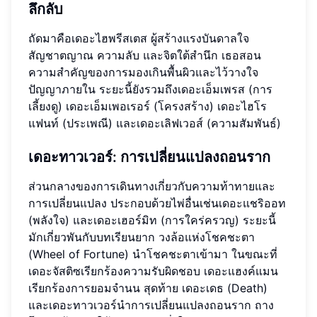
ลึกลับ
ถัดมาคือเดอะไฮพรีสเตส ผู้สร้างแรงบันดาลใจ
สัญชาตญาณ ความลับ และจิตใต้สำนึก เธอสอน
ความสำคัญของการมองเกินพื้นผิวและไว้วางใจ
ปัญญาภายใน ระยะนี้ยังรวมถึงเดอะเอ็มเพรส (การ
เลี้ยงดู) เดอะเอ็มเพอเรอร์ (โครงสร้าง) เดอะไฮโร
แฟนท์ (ประเพณี) และเดอะเลิฟเวอส์ (ความสัมพันธ์)
เดอะทาวเวอร์: การเปลี่ยนแปลงถอนราก
ส่วนกลางของการเดินทางเกี่ยวกับความท้าทายและ
การเปลี่ยนแปลง ประกอบด้วยไพ่อื่นเช่นเดอะแชริออท
(พลังใจ) และเดอะเฮอร์มิท (การใคร่ครวญ) ระยะนี้
มักเกี่ยวพันกับบทเรียนยาก วงล้อแห่งโชคชะตา
(Wheel of Fortune) นำโชคชะตาเข้ามา ในขณะที่
เดอะจัสติซเรียกร้องความรับผิดชอบ เดอะแฮงค์แมน
เรียกร้องการยอมจำนน สุดท้าย เดอะเดธ (Death)
และเดอะทาวเวอร์นำการเปลี่ยนแปลงถอนราก ถาง