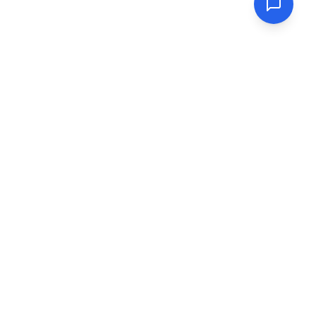
FreeTarot
ปลดล็อกศักยภาพจักรวาลของคุณ
ข้อมูล
ประมาณ
คำถามที่ถามบ่อย
บล็อก
ทรัพยากร