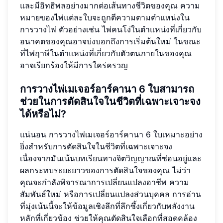
และมีอิทธิพลอย่างมากต่อเส้นทางชีวิตของคุณ ความ
หมายของไพ่แต่ละใบจะถูกตีความตามตำแหน่งใน
การวางไพ่ ตัวอย่างเช่น ไพ่คนโง่ในตำแหน่งที่เกี่ยวกับ
อนาคตของคุณอาจบ่งบอกถึงการเริ่มต้นใหม่ ในขณะ
ที่ไพ่ฤาษีในตำแหน่งที่เกี่ยวกับตัวตนภายในของคุณ
อาจเรียกร้องให้มีการใคร่ครวญ
การวางไพ่เมเจอร์อาร์คานา 6 ใบสามารถ
ช่วยในการตัดสินใจในชีวิตที่เฉพาะเจาะจง
ได้หรือไม่?
แน่นอน การวางไพ่เมเจอร์อาร์คานา 6 ใบเหมาะอย่าง
ยิ่งสำหรับการตัดสินใจในชีวิตที่เฉพาะเจาะจง
เนื่องจากมันเน้นบทเรียนทางจิตวิญญาณที่ซ่อนอยู่และ
ผลกระทบระยะยาวของการตัดสินใจของคุณ ไม่ว่า
คุณจะกำลังพิจารณาการเปลี่ยนแปลงอาชีพ ความ
สัมพันธ์ใหม่ หรือการเปลี่ยนแปลงส่วนบุคคล การอ่าน
ที่มุ่งเน้นนี้จะให้ข้อมูลเชิงลึกที่ลึกซึ้งเกี่ยวกับพลังงาน
หลักที่เกี่ยวข้อง ช่วยให้คุณตัดสินใจเลือกที่สอดคล้อง