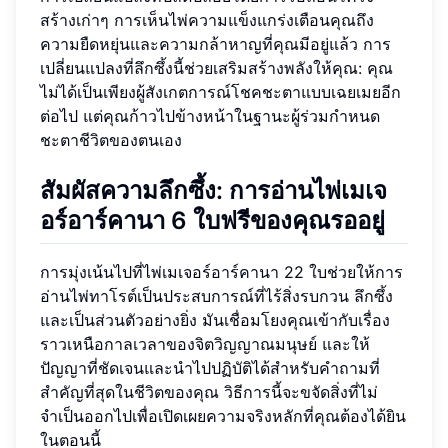
สร้างเก่าๆ การเห็นไพ่ความแข็งแกร่งเตือนคุณถึง
ความยืดหยุ่นและความกล้าหาญที่คุณมีอยู่แล้ว การ
เปลี่ยนแปลงที่ลึกซึ้งนี้ช่วยเสริมสร้างพลังให้คุณ: คุณ
ไม่ได้เป็นเพียงผู้สังเกตการณ์โชคชะตาแบบเฉยเมยอีก
ต่อไป แต่คุณก้าวไปข้างหน้าในฐานะผู้ร่วมกำหนด
ชะตาชีวิตของตนเอง
สัมผัสความลึกซึ้ง: การอ่านไพ่เมเจ
อร์อาร์คานา 6 ใบฟรีของคุณรออยู่
การมุ่งเน้นไปที่ไพ่เมเจอร์อาร์คานา 22 ใบช่วยให้การ
อ่านไพ่ทาโรต์เป็นประสบการณ์ที่ไร้สิ่งรบกวน ลึกซึ้ง
และเป็นส่วนตัวอย่างยิ่ง มันเชื่อมโยงคุณเข้ากับเรื่อง
ราวเหนือกาลเวลาของจิตวิญญาณมนุษย์ และให้
ปัญญาที่ชัดเจนและนำไปปฏิบัติได้สำหรับคำถามที่
สำคัญที่สุดในชีวิตของคุณ วิธีการนี้จะขจัดสิ่งที่ไม่
จำเป็นออกไปเพื่อเปิดเผยความจริงหลักที่คุณต้องได้ยิน
ในตอนนี้