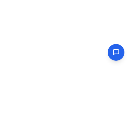
FreeTarot
ปลดล็อกศักยภาพจักรวาลของคุณ