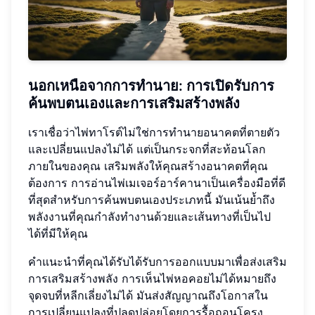
นอกเหนือจากการทำนาย: การเปิดรับการ
ค้นพบตนเองและการเสริมสร้างพลัง
เราเชื่อว่าไพ่ทาโรต์ไม่ใช่การทำนายอนาคตที่ตายตัว
และเปลี่ยนแปลงไม่ได้ แต่เป็นกระจกที่สะท้อนโลก
ภายในของคุณ เสริมพลังให้คุณสร้างอนาคตที่คุณ
ต้องการ การอ่านไพ่เมเจอร์อาร์คานาเป็นเครื่องมือที่ดี
ที่สุดสำหรับการค้นพบตนเองประเภทนี้ มันเน้นย้ำถึง
พลังงานที่คุณกำลังทำงานด้วยและเส้นทางที่เป็นไป
ได้ที่มีให้คุณ
คำแนะนำที่คุณได้รับได้รับการออกแบบมาเพื่อส่งเสริม
การเสริมสร้างพลัง การเห็นไพ่หอคอยไม่ได้หมายถึง
จุดจบที่หลีกเลี่ยงไม่ได้ มันส่งสัญญาณถึงโอกาสใน
การเปลี่ยนแปลงที่ปลดปล่อยโดยการรื้อถอนโครง