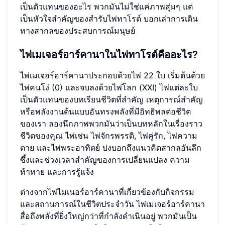
เป็นตัวแทนของอะไร พวกมันไม่ใช่แค่ภาพสุ่มๆ แต่
เป็นหัวใจสำคัญของสำรับไพ่ทาโรต์ บอกเล่าการเดิน
ทางสากลของประสบการณ์มนุษย์
ไพ่เมเจอร์อาร์คานาในไพ่ทาโรต์คืออะไร?
ไพ่เมเจอร์อาร์คานาประกอบด้วยไพ่ 22 ใบ เริ่มต้นด้วย
ไพ่คนโง่ (0) และจบลงด้วยไพ่โลก (XXI) ไพ่แต่ละใบ
เป็นตัวแทนของบทเรียนชีวิตที่สำคัญ เหตุการณ์สำคัญ
หรือพลังงานต้นแบบอันทรงพลังที่มีอิทธิพลต่อชีวิต
ของเรา ลองนึกภาพพวกมันว่าเป็นบทหลักในเรื่องราว
ชีวิตของคุณ ไพ่เช่น ไพ่จักรพรรดิ, ไพ่คู่รัก, ไพ่ความ
ตาย และไพ่พระอาทิตย์ บ่งบอกถึงแนวคิดสากลอันลึก
ซึ้งและช่วงเวลาสำคัญของการเปลี่ยนแปลง ความ
ท้าทาย และการรู้แจ้ง
ต่างจากไพ่ไมเนอร์อาร์คานาที่เกี่ยวข้องกับกิจกรรม
และสถานการณ์ในชีวิตประจำวัน ไพ่เมเจอร์อาร์คานา
สื่อถึงพลังที่ยิ่งใหญ่กว่าที่กำลังดำเนินอยู่ พวกมันเป็น