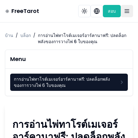
FreeTarot
สอบ
บ้าน
/
บล็อก
/
การอ่านไพ่ทาโรต์เมเจอร์อาร์คานาฟรี: ปลดล็อก
พลังของการวางไพ่ 6 ใบของคุณ
Menu
การอ่านไพ่ทาโรต์เมเจอร์อาร์คานาฟรี: ปลดล็อกพลัง
ของการวางไพ่ 6 ใบของคุณ
การอ่านไพ่ทาโรต์เมเจอร์
อาร์คานาฟรี: ปลดล็อกพลัง