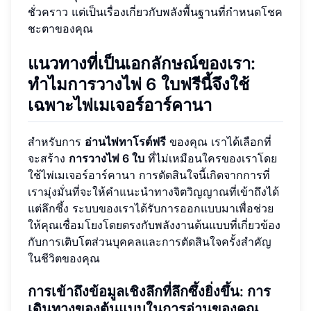
ชั่วคราว แต่เป็นเรื่องเกี่ยวกับพลังพื้นฐานที่กำหนดโชค
ชะตาของคุณ
แนวทางที่เป็นเอกลักษณ์ของเรา:
ทำไมการวางไพ่ 6 ใบฟรีนี้จึงใช้
เฉพาะไพ่เมเจอร์อาร์คานา
สำหรับการ
อ่านไพ่ทาโรต์ฟรี
ของคุณ เราได้เลือกที่
จะสร้าง
การวางไพ่ 6 ใบ
ที่ไม่เหมือนใครของเราโดย
ใช้ไพ่เมเจอร์อาร์คานา การตัดสินใจนี้เกิดจากการที่
เรามุ่งมั่นที่จะให้คำแนะนำทางจิตวิญญาณที่เข้าถึงได้
แต่ลึกซึ้ง ระบบของเราได้รับการออกแบบมาเพื่อช่วย
ให้คุณเชื่อมโยงโดยตรงกับพลังงานต้นแบบที่เกี่ยวข้อง
กับการเติบโตส่วนบุคคลและการตัดสินใจครั้งสำคัญ
ในชีวิตของคุณ
การเข้าถึงข้อมูลเชิงลึกที่ลึกซึ้งยิ่งขึ้น: การ
เดินทางของต้นแบบในการอ่านของคุณ