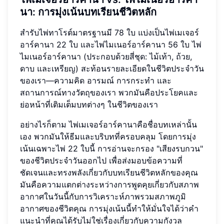
นา: การมุ่งเน้นบทเรียนชีวิตหลัก
สำรับไพ่ทาโรต์มาตรฐานมี 78 ใบ แบ่งเป็นไพ่เมเจอร์
อาร์คานา 22 ใบ และไพ่ไมเนอร์อาร์คานา 56 ใบ ไพ่
ไมเนอร์อาร์คานา (ประกอบด้วยสี่ชุด: ไม้เท้า, ถ้วย,
ดาบ และเหรียญ) สะท้อนรายละเอียดในชีวิตประจำวัน
ของเรา—ความคิด อารมณ์ การกระทำ และ
สถานการณ์ทางวัตถุของเรา พวกมันคือประโยคและ
ย่อหน้าที่เติมเต็มบทต่างๆ ในชีวิตของเรา
อย่างไรก็ตาม ไพ่เมเจอร์อาร์คานาคือชื่อบทเหล่านั้น
เอง พวกมันให้ธีมและบริบทที่ครอบคลุม โดยการมุ่ง
เน้นเฉพาะไพ่ 22 ใบนี้ การอ่านจะกรอง "เสียงรบกวน"
ของชีวิตประจำวันออกไป เพื่อส่งมอบข้อความที่
ชัดเจนและทรงพลังเกี่ยวกับบทเรียนชีวิตหลักของคุณ
มันคือความแตกต่างระหว่างการพูดคุยเกี่ยวกับสภาพ
อากาศในวันนี้กับการวิเคราะห์ภาพรวมสภาพภูมิ
อากาศของชีวิตคุณ การมุ่งเน้นนี้ทำให้มั่นใจได้ว่าคำ
แนะนำที่คุณได้รับไม่ใช่เรื่องเกี่ยวกับความกังวล