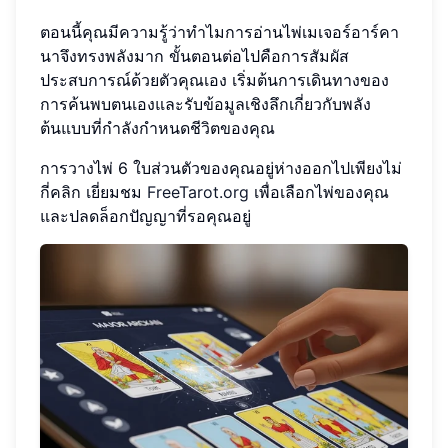
ตอนนี้คุณมีความรู้ว่าทำไมการอ่านไพ่เมเจอร์อาร์คา
นาจึงทรงพลังมาก ขั้นตอนต่อไปคือการสัมผัส
ประสบการณ์ด้วยตัวคุณเอง เริ่มต้นการเดินทางของ
การค้นพบตนเองและรับข้อมูลเชิงลึกเกี่ยวกับพลัง
ต้นแบบที่กำลังกำหนดชีวิตของคุณ
การวางไพ่ 6 ใบส่วนตัวของคุณอยู่ห่างออกไปเพียงไม่
กี่คลิก เยี่ยมชม
FreeTarot.org
เพื่อเลือกไพ่ของคุณ
และปลดล็อกปัญญาที่รอคุณอยู่