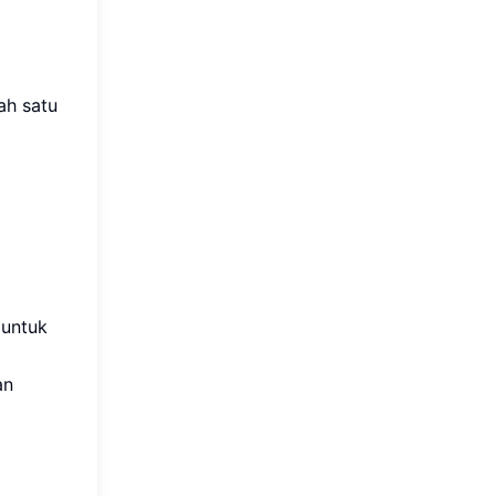
lah satu
 untuk
an