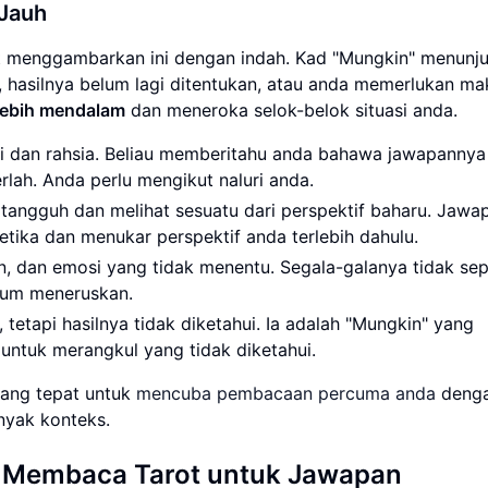
 Jauh
rot menggambarkan ini dengan indah. Kad "Mungkin" menunj
 hasilnya belum lagi ditentukan, atau anda memerlukan ma
 lebih mendalam
dan meneroka selok-belok situasi anda.
i dan rahsia. Beliau memberitahu anda bahawa jawapannya
serlah. Anda perlu mengikut naluri anda.
ngguh dan melihat sesuatu dari perspektif baharu. Jawa
ketika dan menukar perspektif anda terlebih dahulu.
n, dan emosi yang tidak menentu. Segala-galanya tidak sep
elum meneruskan.
tetapi hasilnya tidak diketahui. Ia adalah "Mungkin" yang
ntuk merangkul yang tidak diketahui.
yang tepat untuk
mencuba pembacaan percuma anda
deng
nyak konteks.
 Membaca Tarot untuk Jawapan