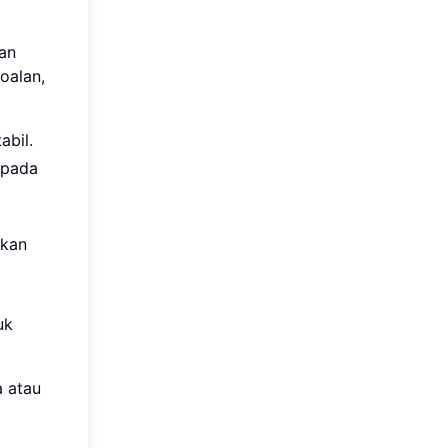
ran
oalan,
abil.
epada
skan
uk
a atau