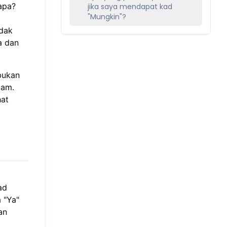
apa?
jika saya mendapat kad
"Mungkin"?
idak
a dan
bukan
lam.
hat
d
ad
 "Ya"
an