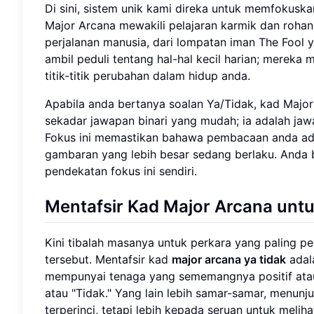
Di sini, sistem unik kami direka untuk memfokusk
Major Arcana mewakili pelajaran karmik dan rohan
perjalanan manusia, dari lompatan iman The Fool 
ambil peduli tentang hal-hal kecil harian; mereka
titik-titik perubahan dalam hidup anda.
Apabila anda bertanya soalan Ya/Tidak, kad Majo
sekadar jawapan binari yang mudah; ia adalah ja
Fokus ini memastikan bahawa pembacaan anda ad
gambaran yang lebih besar sedang berlaku. Anda
pendekatan fokus ini sendiri.
Mentafsir Kad Major Arcana unt
Kini tibalah masanya untuk perkara yang paling 
tersebut. Mentafsir kad
major arcana ya tidak
adal
mempunyai tenaga yang sememangnya positif atau
atau "Tidak." Yang lain lebih samar-samar, menu
terperinci, tetapi lebih kepada seruan untuk melih