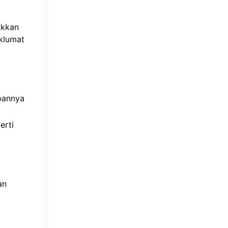
ukkan
klumat
pannya
erti
an