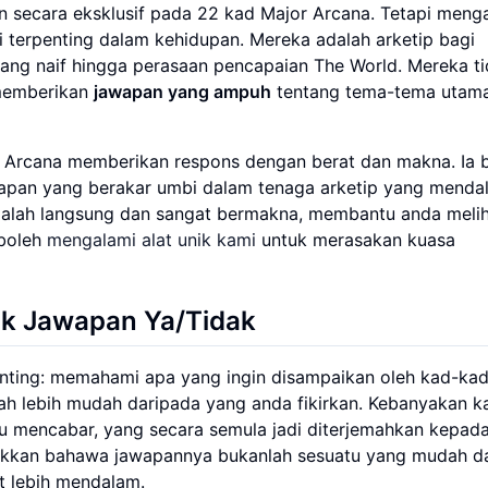
an secara eksklusif pada 22 kad Major Arcana. Tetapi meng
i terpenting dalam kehidupan. Mereka adalah arketip bagi
yang naif hingga perasaan pencapaian The World. Mereka t
 memberikan
jawapan yang ampuh
tentang tema-tema utam
r Arcana memberikan respons dengan berat dan makna. Ia 
wapan yang berakar umbi dalam tenaga arketip yang menda
alah langsung dan sangat bermakna, membantu anda meli
 boleh
mengalami alat unik kami
untuk merasakan kuasa
uk Jawapan Ya/Tidak
penting: memahami apa yang ingin disampaikan oleh kad-ka
ah lebih mudah daripada yang anda fikirkan. Kebanyakan k
 mencabar, yang secara semula jadi diterjemahkan kepada
njukkan bahawa jawapannya bukanlah sesuatu yang mudah d
at lebih mendalam.