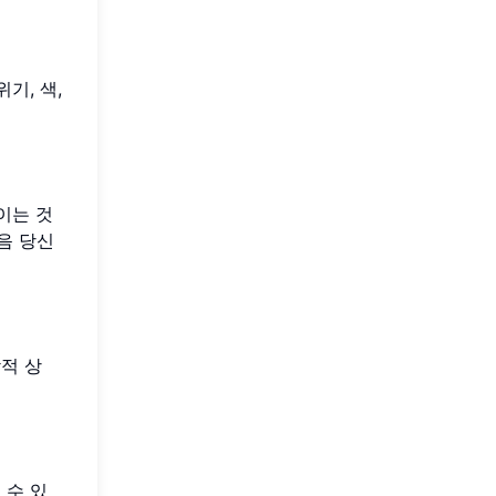
기, 색,
이는 것
음 당신
각적 상
 수 있