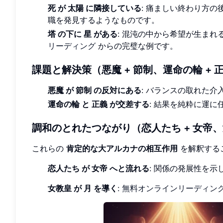
死 が 太陽 に隣接している
: 痛ましい終わり方
職を発見するようなものです。
塔 の下に 星 がある
: 混沌の中から希望が生ま
リーディング
からの完璧な例です。
課題と解決策（悪魔 + 節制、運命の輪 + 
悪魔 が 節制 の反対にある
: バランスの取れた
運命の輪 と 正義 が交差する
: 結果を純粋に運
調和のとれたつながり（恋人たち + 女帝、女
これらの
肯定的な大アルカナの相互作用
を解釈する
恋人たち が 女帝 へと流れる
: 関係の発展性を
女教皇 が 月 を導く
:
無料オンラインリーディン