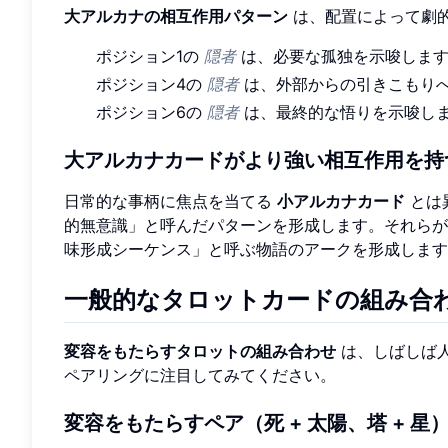
大アルカナの相互作用パターン
は、配置によって劇
ポジション1の
隠者
は、必要な孤独を示唆しま
ポジション4の
隠者
は、外部からの引きこもり
ポジション6の
隠者
は、最終的な悟りを示唆し
大アルカナカードがより強い相互作用を持
日常的な事柄に焦点を当てる
小アルカナカード
とは
的無意識」と呼んだパターンを形成します。それら
味形成シーケンス」と呼ぶ物語のアークを形成します
一般的なタロットカードの組み合
変容をもたらすタロットの組み合わせ
は、しばしば
ペアリングに注目してみてください。
変容をもたらすペア（死 + 太陽、塔 + 星