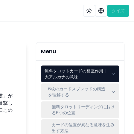
クイズ
Menu
無料タロットカードの相互作用 |
大アルカナの意味
6枚のカードスプレッドの構造
を理解する
塔」が
目撃し
無料タロットリーディングにおけ
日この
る6つの位置
カードの位置が異なる意味を生み
出す方法