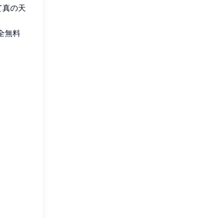
て真の天
全無料
。