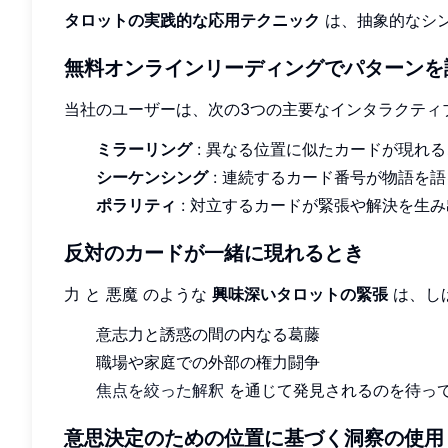
タロットの実践的な応用テクニック
は、抽象的なシ
無料オンラインリーディングでパターンを
当社のユーザーは、次の3つの主要なインタラクティ
ミラーリング
: 異なる位置に似たカードが現れる
シーケンシング
: 連続するカード番号が物語を
ポラリティ
: 対立するカードが緊張や解決を生
反対のカードが一緒に現れるとき
力 と 悪魔 のような
興味深いタロットの緊張
は、し
意志力と誘惑の間の内なる葛藤
職場や家庭での外部の権力闘争
焦点を絞った解釈
を通じて発見されるのを待っ
意思決定のための位置に基づく洞察の使用