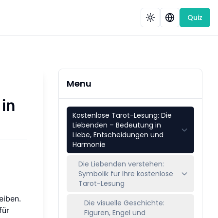
Quiz
Menu
in
Kostenlose Tarot-Lesung: Die
Liebenden – Bedeutung in
Liebe, Entscheidungen und
Harmonie
Die Liebenden verstehen:
Symbolik für Ihre kostenlose
Tarot-Lesung
eiben.
Die visuelle Geschichte:
für
Figuren, Engel und