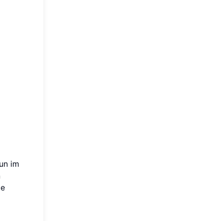
nun im
n
ie