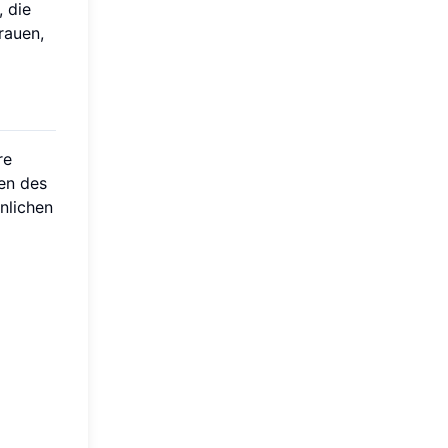
, die
rauen,
re
hen des
nlichen