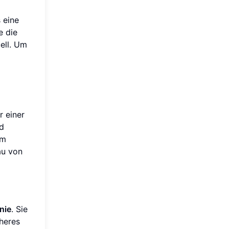
 eine
e die
ell. Um
r einer
nd
am
au von
nie
. Sie
cheres